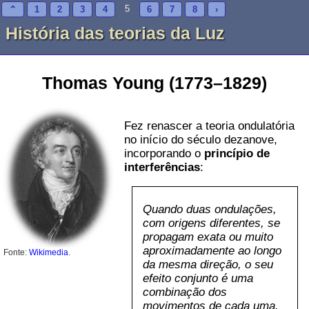
5
⌃
1
2
3
4
6
7
8
›
História das teorias da Luz
Thomas Young (1773–1829)
Fez renascer a teoria ondulatória
no início do século dezanove,
incorporando o
princípio de
interferências
:
Quando duas ondulações,
com origens diferentes, se
propagam exata ou muito
aproximadamente ao longo
Fonte:
Wikimedia
.
da mesma direção, o seu
efeito conjunto é uma
combinação dos
movimentos de cada uma.