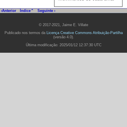
‹Anterior
Índice⌃
Seguinte ›
© 2017-2021, Jaime E. Villate
Publicado nos termos da
Licença Creative Commons Atribuição-Partilha
(versão 4.0).
Última modificação: 2025/01/12 12:37:30 UTC