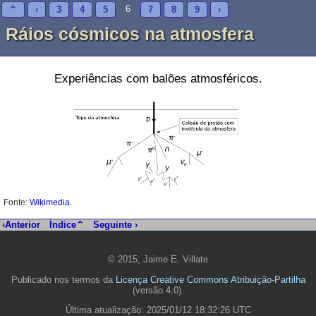
6
⌃
‹
3
4
5
7
8
9
›
Ráios cósmicos na atmosfera
Experiências com balões atmosféricos.
Fonte:
Wikimedia
.
‹Anterior
Índice⌃
Seguinte ›
© 2015, Jaime E. Villate
Publicado nos termos da
Licença Creative Commons Atribuição-Partilha
(versão 4.0).
Última atualização: 2025/01/12 18:32:26 UTC