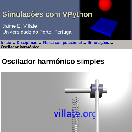
Simulações com VPython
Jaime E. Villate
Universidade do Porto, Portugal
Início
→
Disciplinas
→
Física computacional
→
Simulações
→
Oscilador harmónico
Oscilador harmónico simples