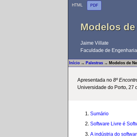
HTML
PDF
Modelos de
Jaime Villate
Faculdade de Engenharia 
Início
→
Palestras
→
Modelos de Ne
Apresentada no
8º Encontr
Universidade do Porto, 27 
Sumário
Software Livre é Sof
A indústria do softwa