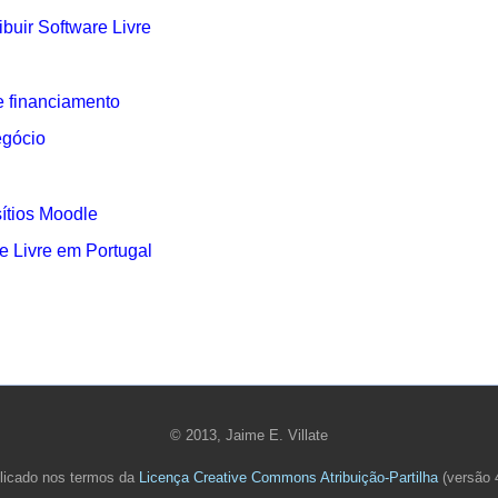
ibuir Software Livre
e financiamento
egócio
ítios Moodle
 Livre em Portugal
P
© 2013, Jaime E. Villate
licado nos termos da
Licença Creative Commons Atribuição-Partilha
(versão 4