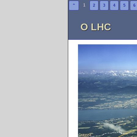
1
⌃
2
3
4
5
6
O LHC