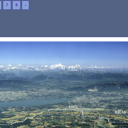
7
8
›