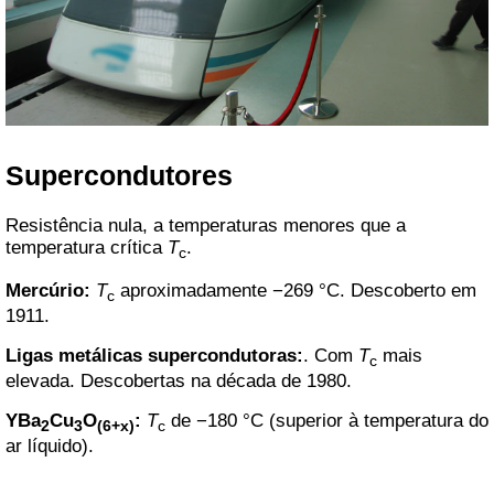
Supercondutores
Resistência nula, a temperaturas menores que a
temperatura crítica
T
.
c
Mercúrio:
T
aproximadamente −269 °C. Descoberto em
c
1911.
Ligas metálicas supercondutoras:
. Com
T
mais
c
elevada. Descobertas na década de 1980.
YBa
Cu
O
:
T
de −180 °C (superior à temperatura do
2
3
(6+x)
c
ar líquido).