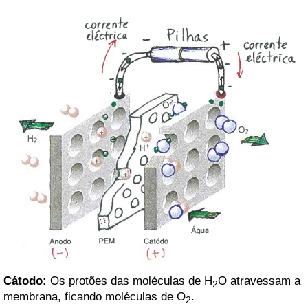
Cátodo:
Os protões das moléculas de H
O atravessam a
2
membrana, ficando moléculas de O
.
2