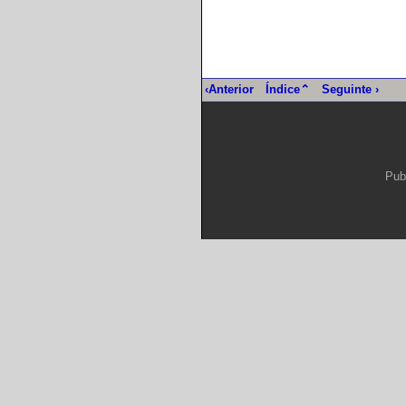
‹Anterior
Índice⌃
Seguinte ›
Pub