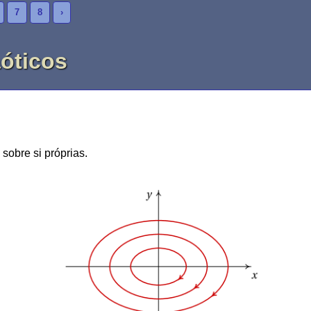
7
8
›
óticos
sobre si próprias.