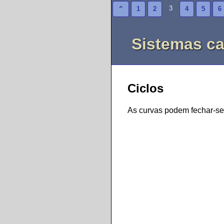
3
⌃
1
2
4
5
6
Sistemas ca
Ciclos
As curvas podem fechar-se 