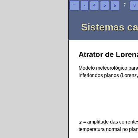
7
⌃
‹
4
5
6
8
Sistemas ca
Atrator de Loren
Modelo meteorológico para 
inferior dos planos (Lorenz
x
= amplitude das corrente
temperatura normal no pla