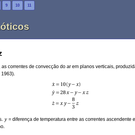
9
10
11
óticos
z
as correntes de convecção do ar em planos verticais, produzi
, 1963).
˙
x
10
(
y
x
)
=
−
˙
y
28
x
y
x
z
=
−
−
8
˙
z
x
y
z
=
−
3
y
s.
= diferença de temperatura entre as correntes ascendente
no.