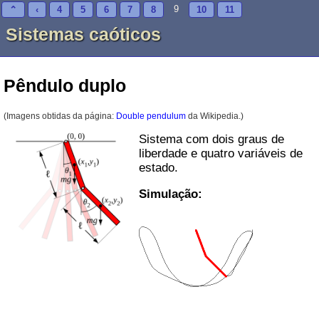
9
⌃
‹
4
5
6
7
8
10
11
Sistemas caóticos
Pêndulo duplo
(Imagens obtidas da página:
Double pendulum
da Wikipedia.)
Sistema com dois graus de
liberdade e quatro variáveis de
estado.
Simulação: